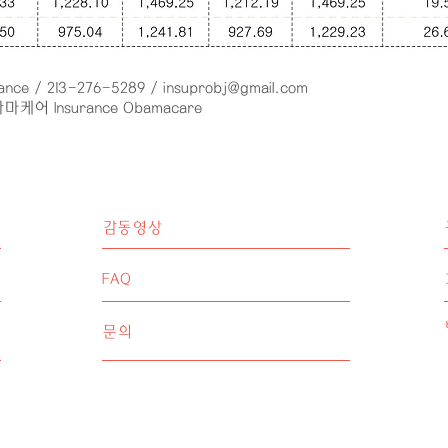
rance / 213-276-5289 /
insuprobj@gmail.com
어 Insurance Obamacare
감동영상
FAQ
문의