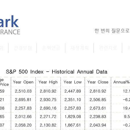
한 번의 질문으로
험
건강보험
은퇴연금
재정계획
관련자료