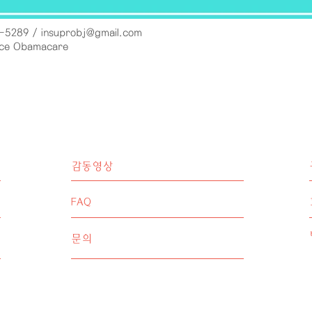
6-5289 /
insuprobj@gmail.com
 Obamacare
감동영상
FAQ
문의