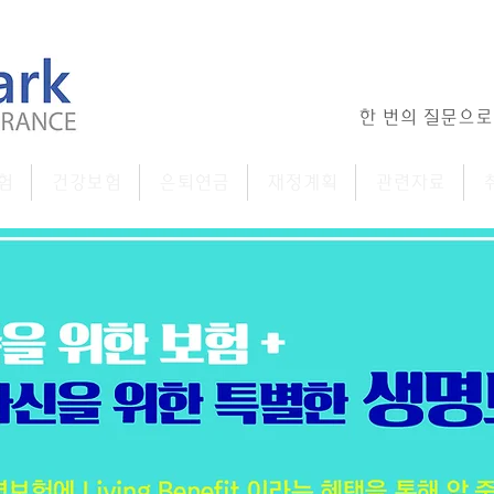
한 번의 질문으로
험
건강보험
은퇴연금
재정계획
관련자료